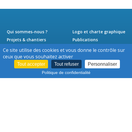
Qui sommes-nous ?
Logo et charte graphique
Projets & chantiers
Publications
Actualités
Presse
Ce site utilise des cookies et vous donne le contrôle sur
Jobs
Contact
ceux que vous souhaitez activer
Tout accepter
Tout refuser
Personnaliser
Politique de confidentialité