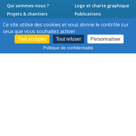
Qui sommes-nous ?
Logo et charte graphique
Projets & chantiers
Publications
Actualités
Presse
Ce site utilise des cookies et vous donne le contrôle sur
Jobs
Contact
ceux que vous souhaitez activer
Tout accepter
Tout refuser
Personnaliser
Politique de confidentialité
Cookies
Conditions d'utilisation
-
–
Protection des données personnelles
–