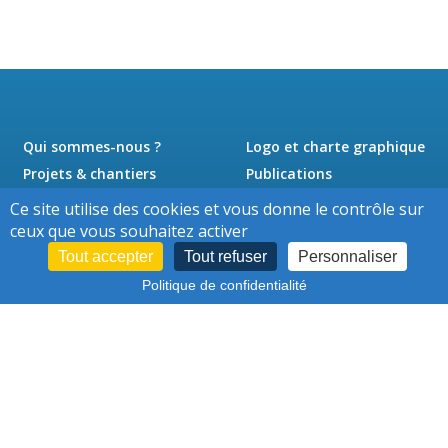
Qui sommes-nous ?
Logo et charte graphique
Projets & chantiers
Publications
Actualités
Presse
Ce site utilise des cookies et vous donne le contrôle sur
Jobs
Contact
ceux que vous souhaitez activer
Tout accepter
Tout refuser
Personnaliser
Politique de confidentialité