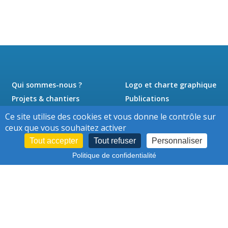
Qui sommes-nous ?
Logo et charte graphique
Projets & chantiers
Publications
Actualités
Presse
Ce site utilise des cookies et vous donne le contrôle sur
Jobs
Contact
ceux que vous souhaitez activer
Tout accepter
Tout refuser
Personnaliser
Politique de confidentialité