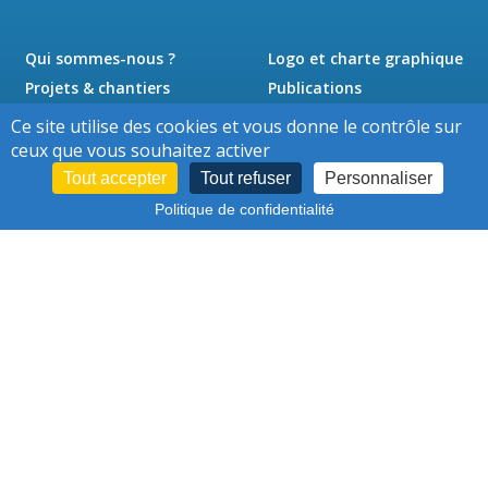
Qui sommes-nous ?
Logo et charte graphique
Projets & chantiers
Publications
Actualités
Presse
Ce site utilise des cookies et vous donne le contrôle sur
Jobs
Contact
ceux que vous souhaitez activer
Tout accepter
Tout refuser
Personnaliser
Politique de confidentialité
Cookies
Conditions d'utilisation
-
–