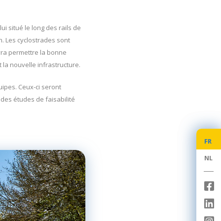
ui situé le long des rails de
n. Les cyclostrades sont
evra permettre la bonne
 la nouvelle infrastructure.
uipes. Ceux-ci seront
 des études de faisabilité
FR
FR
NL
NL