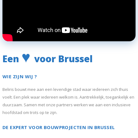
♥
Een
voor Brussel
WIE ZIJN WIJ ?
Beliris bouwt mee aan een levendige stad waar iedereen zich thuis
voelt. Een plek waar iedereen welkom is. Aantrekkelijk, toegankelijk en
duurzaam. Samen met onze partners werken we aan een inclusieve
hoofdstad om trots op te zijn.
DE EXPERT VOOR BOUWPROJECTEN IN BRUSSEL