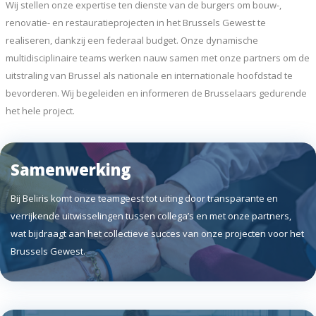
Wij stellen onze expertise ten dienste van de burgers om bouw-,
renovatie- en restauratieprojecten in het Brussels Gewest te
realiseren, dankzij een federaal budget. Onze dynamische
multidisciplinaire teams werken nauw samen met onze partners om de
uitstraling van Brussel als nationale en internationale hoofdstad te
bevorderen. Wij begeleiden en informeren de Brusselaars gedurende
het hele project.
Samenwerking
Bij Beliris komt onze teamgeest tot uiting door transparante en
verrijkende uitwisselingen tussen collega’s en met onze partners,
wat bijdraagt aan het collectieve succes van onze projecten voor het
Brussels Gewest.